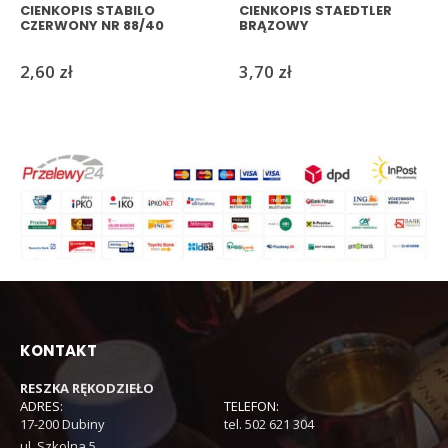
CIENKOPIS STABILO
CIENKOPIS STAEDTLER
CZERWONY NR 88/40
BRĄZOWY
2,60
zł
3,70
zł
KONTAKT
RESZKA RĘKODZIEŁO
ADRES:
TELEFON:
17-200 Dubiny
tel. 502 621 304
ul. Szkolna 5