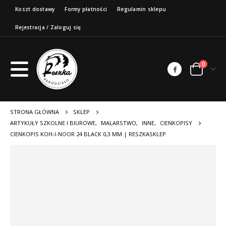
Koszt dostawy
Formy płatności
Regulamin sklepu
Rejestracja / Zaloguj się
0
STRONA GŁÓWNA
SKLEP
ARTYKUŁY SZKOLNE I BIUROWE
,
MALARSTWO
,
INNE
,
CIENKOPISY
CIENKOPIS KOH-I-NOOR 24 BLACK 0,3 MM | RESZKASKLEP