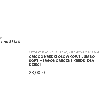
SY
A
Y NR 88/45
ARTYKUŁY SZKOLNE I BIUROWE
,
KREDKI/MARKERY/PISAKI
CRICCO KREDKI OŁÓWKOWE JUMBO
SOFT – ERGONOMICZNE KREDKI DLA
DZIECI
23,00
zł