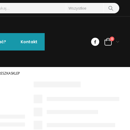
0
ać?
Kontakt
RESZKASKLEP