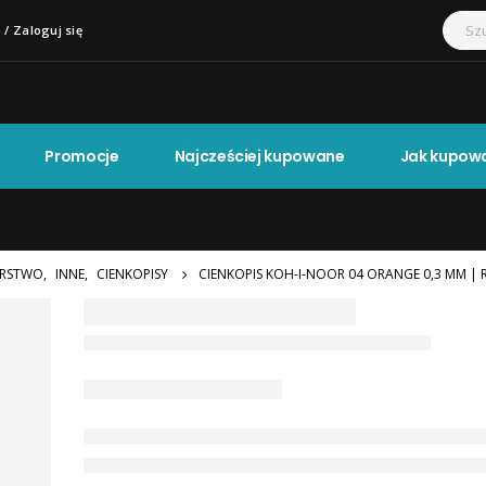
 / Zaloguj się
Promocje
Najcześciej kupowane
Jak kupow
RSTWO
,
INNE
,
CIENKOPISY
CIENKOPIS KOH-I-NOOR 04 ORANGE 0,3 MM | 