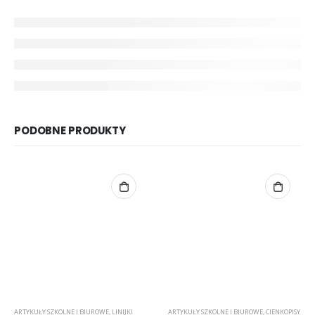
PODOBNE PRODUKTY
ARTYKUŁY SZKOLNE I BIUROWE
,
LINIJKI
ARTYKUŁY SZKOLNE I BIUROWE
,
CIENKOPISY