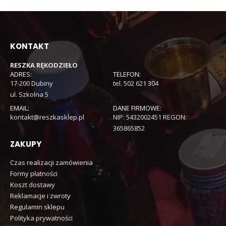
KONTAKT
RESZKA RĘKODZIEŁO
ADRES:
TELEFON:
17-200 Dubiny
tel. 502 621 304
ul. Szkolna 5
EMAIL:
DANE FIRMOWE:
kontakt@reszkasklep.pl
NIP: 5432002451 REGON:
365865852
ZAKUPY
Czas realizacji zamówienia
Formy płatności
Koszt dostawy
Reklamacje i zwroty
Regulamin sklepu
Polityka prywatności