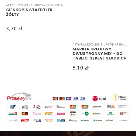
ARTYKUŁY SZKOLNE I BIUROWE
,
CIENKOPISY
CIENKOPIS STAEDTLER
ŻÓŁTY
3,70
zł
ARTYKUŁY SZKOLNE I BIUROWE
,
KREDKI/MARKERY/PISAKI
MARKER KREDOWY
DWUSTRONNY MIX – DO
TABLIC, SZKŁA I GŁADKICH
POWIERZCHNI
5,10
zł