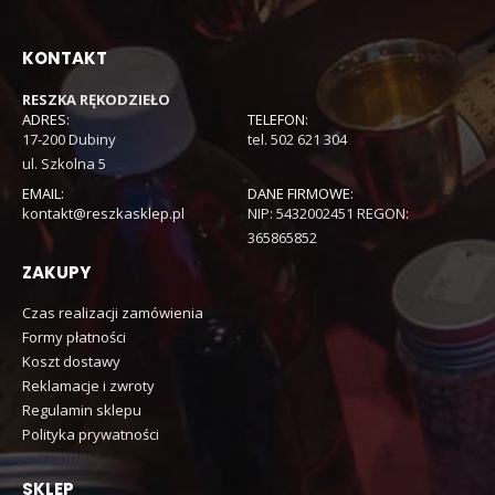
KONTAKT
RESZKA RĘKODZIEŁO
ADRES:
TELEFON:
17-200 Dubiny
tel. 502 621 304
ul. Szkolna 5
EMAIL:
DANE FIRMOWE:
kontakt@reszkasklep.pl
NIP: 5432002451 REGON:
365865852
ZAKUPY
Czas realizacji zamówienia
Formy płatności
Koszt dostawy
Reklamacje i zwroty
Regulamin sklepu
Polityka prywatności
SKLEP