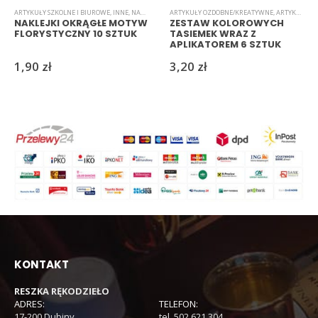
ARTYKUŁY SZKOLNE I BIUROWE
,
INNE
,
NAKLEJKI
,
NAKLEJKI
ARTYKUŁY OZDOBNE/KREATYWNE
,
NAKLEJKI
,
SAMOPRZYLEPNE
,
ARTYKUŁY SZKOLNE I BIUROWE
,
ŚWIĘTA/UR
NAKLEJKI OKRĄGŁE MOTYW
ZESTAW KOLOROWYCH
FLORYSTYCZNY 10 SZTUK
TASIEMEK WRAZ Z
APLIKATOREM 6 SZTUK
DECO DIY
1,90
zł
3,20
zł
KONTAKT
RESZKA RĘKODZIEŁO
ADRES:
TELEFON:
17-200 Dubiny
tel. 502 621 304