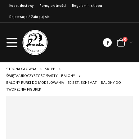
Koszt dostawy
Formy płatności
Regulamin sklepu
Rejestracja / Zaloguj się
0
STRONA GŁÓWNA
SKLEP
ŚWIĘTA/UROCZYSTOŚCI/PARTY
,
BALONY
BALONY RURKI DO MODELOWANIA – 50 SZT. SCHEMAT | BALONY DO
TWORZENIA FIGUREK