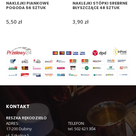
NAKLEJKI PIANKOWE
NAKLEJKI STÓPKI SREBRNE
POGODA 56 SZTUK
BŁYSZCZĄCE 48 SZTUK
5,50
zł
3,90
zł
KONTAKT
RESZKA RĘKODZIEŁO
ADRES:
TELEFON:
17-200 Dubiny
tel. 502 621 304
ul. Szkolna 5