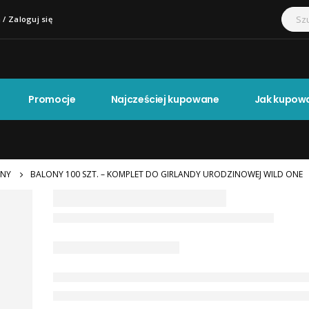
 / Zaloguj się
Promocje
Najcześciej kupowane
Jak kupow
NY
BALONY 100 SZT. – KOMPLET DO GIRLANDY URODZINOWEJ WILD ONE