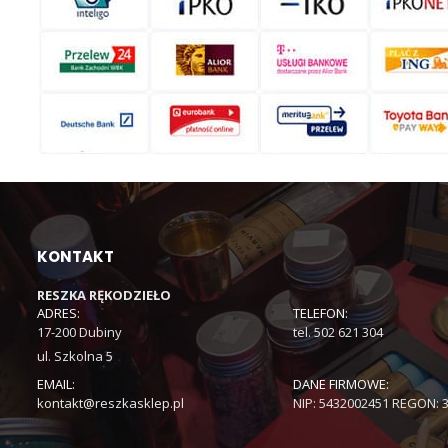
KONTAKT
RESZKA RĘKODZIEŁO
ADRES:
TELEFON:
17-200 Dubiny
tel. 502 621 304
ul. Szkolna 5
EMAIL:
DANE FIRMOWE:
kontakt@reszkasklep.pl
NIP: 5432002451 REGON: 