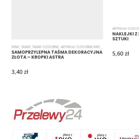
ARTYKUŁY OZDO
NAKLEJKI Z
SZTUKI
INNE
,
TAŚMY
,
TAŚMY OZDOBNE
,
ARTYKUŁY OZDOBNE/KREATYWNE
,
SAMOPRZYLEPN
SAMOPRZYLEPNA TAŚMA DEKORACYJNA
5,60
zł
ZŁOTA – KROPKI ASTRA
3,40
zł