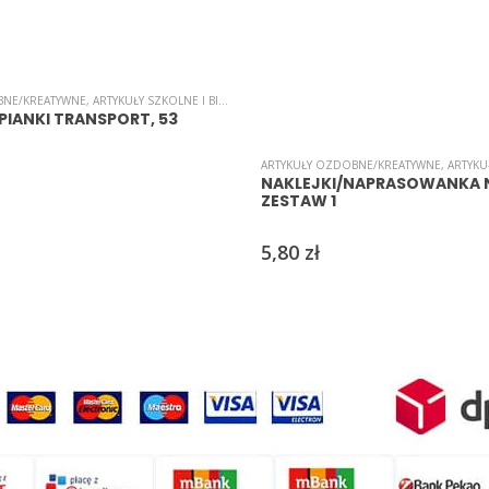
BNE/KREATYWNE
,
ARTYKUŁY SZKOLNE I BIUROWE
,
INNE
,
NAKLEJKI
,
NAKLEJKI
,
SAMOPRZYLEP
 PIANKI TRANSPORT, 53
E
,
ARTYKUŁY SZKOLNE I BIUROWE
,
ŚWIĘTA/UROCZYSTOŚCI/PARTY
ARTYKUŁY OZDOBNE/KREATYWNE
,
ARTYKUŁY
NAKLEJKI/NAPRASOWANKA 
ZESTAW 1
5,80
zł