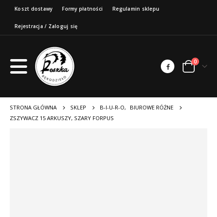
Koszt dostawy
Formy płatności
Regulamin sklepu
Rejestracja / Zaloguj się
0
STRONA GŁÓWNA
SKLEP
B-I-U-R-O
,
BIUROWE RÓŻNE
ZSZYWACZ 15 ARKUSZY, SZARY FORPUS