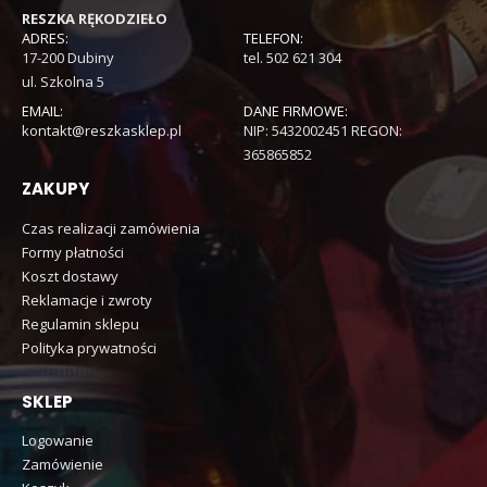
RESZKA RĘKODZIEŁO
ADRES:
TELEFON:
17-200 Dubiny
tel. 502 621 304
ul. Szkolna 5
EMAIL:
DANE FIRMOWE:
kontakt@reszkasklep.pl
NIP: 5432002451 REGON:
365865852
ZAKUPY
Czas realizacji zamówienia
Formy płatności
Koszt dostawy
Reklamacje i zwroty
Regulamin sklepu
Polityka prywatności
SKLEP
Logowanie
Zamówienie