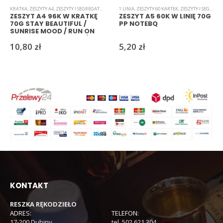
KRATKA
,
ZESZYTY A4
,
ZESZYTY I SEGREGATORY
1 LINIA
,
ZESZYTY 60 KARTEK
,
ZESZYTY I SEGREGATORY
ZESZYT A4 96K W KRATKĘ
ZESZYT A5 60K W LINIĘ 70G
70G STAY BEAUTIFUL /
PP NOTEBQ
SUNRISE MOOD / RUN ON
THE WILD SIDE OF LIFE /
10,80
zł
5,20
zł
BOTANIQUE
KONTAKT
RESZKA RĘKODZIEŁO
ADRES:
TELEFON:
17-200 Dubiny
tel. 502 621 304