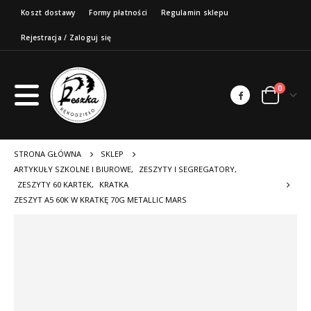
Koszt dostawy
Formy płatności
Regulamin sklepu
Rejestracja / Zaloguj się
0
STRONA GŁÓWNA
SKLEP
ARTYKUŁY SZKOLNE I BIUROWE
,
ZESZYTY I SEGREGATORY
,
ZESZYTY 60 KARTEK
,
KRATKA
ZESZYT A5 60K W KRATKĘ 70G METALLIC MARS