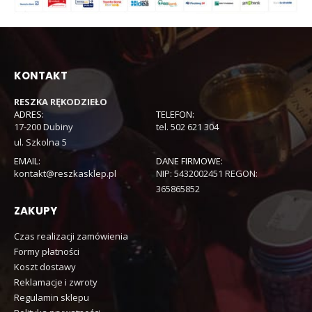
KONTAKT
RESZKA RĘKODZIEŁO
ADRES:
TELEFON:
17-200 Dubiny
tel. 502 621 304
ul. Szkolna 5
EMAIL:
DANE FIRMOWE:
kontakt@reszkasklep.pl
NIP: 5432002451 REGON:
365865852
ZAKUPY
Czas realizacji zamówienia
Formy płatności
Koszt dostawy
Reklamacje i zwroty
Regulamin sklepu