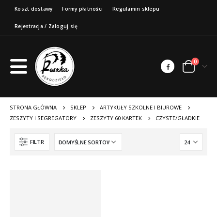
Koszt dostawy
Formy płatności
Regulamin sklepu
Rejestracja / Zaloguj się
0
STRONA GŁÓWNA
SKLEP
ARTYKUŁY SZKOLNE I BIUROWE
ZESZYTY I SEGREGATORY
ZESZYTY 60 KARTEK
CZYSTE/GŁADKIE
FILTR