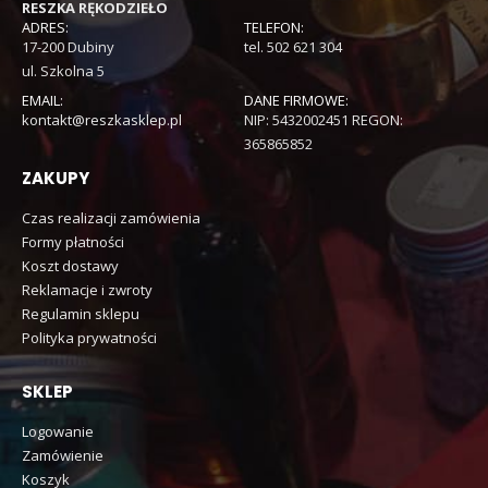
RESZKA RĘKODZIEŁO
ADRES:
TELEFON:
17-200 Dubiny
tel. 502 621 304
ul. Szkolna 5
EMAIL:
DANE FIRMOWE:
kontakt@reszkasklep.pl
NIP: 5432002451 REGON:
365865852
ZAKUPY
Czas realizacji zamówienia
Formy płatności
Koszt dostawy
Reklamacje i zwroty
Regulamin sklepu
Polityka prywatności
SKLEP
Logowanie
Zamówienie
Koszyk