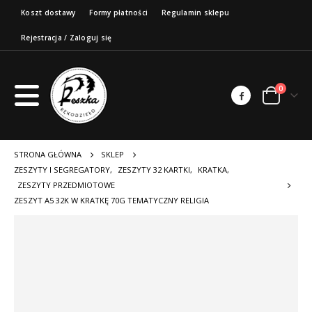
Koszt dostawy
Formy płatności
Regulamin sklepu
Rejestracja / Zaloguj się
0
STRONA GŁÓWNA
SKLEP
ZESZYTY I SEGREGATORY
,
ZESZYTY 32 KARTKI
,
KRATKA
,
ZESZYTY PRZEDMIOTOWE
ZESZYT A5 32K W KRATKĘ 70G TEMATYCZNY RELIGIA