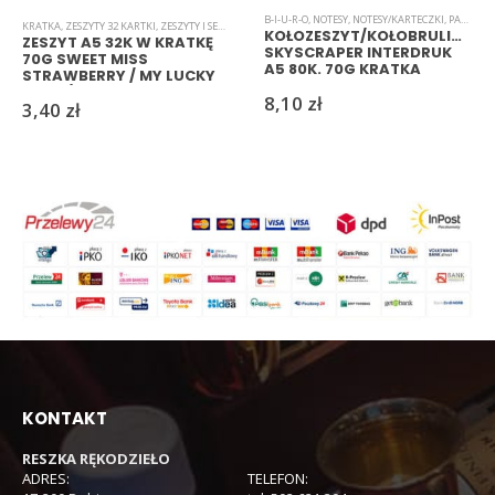
B-I-U-R-O
,
NOTESY
,
NOTESY/KARTECZKI
,
PAPIER
,
Z
KRATKA
,
ZESZYTY 32 KARTKI
,
ZESZYTY I SEGREGATORY
KOŁOZESZYT/KOŁOBRULION
ZESZYT A5 32K W KRATKĘ
SKYSCRAPER INTERDRUK
70G SWEET MISS
A5 80K. 70G KRATKA
STRAWBERRY / MY LUCKY
STAR / A KING OF THE
8,10
zł
3,40
zł
OCEAN / A BIG SWEET
HEART
KONTAKT
RESZKA RĘKODZIEŁO
ADRES:
TELEFON: