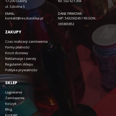
17-200 Dubiny
tel. 502 621 304
ul. Szkolna 5
EMAIL:
DANE FIRMOWE:
kontakt@reszkasklep.pl
NIP: 5432002451 REGON:
365865852
ZAKUPY
Czas realizacji zamówienia
Formy płatności
Koszt dostawy
Reklamacje i zwroty
Regulamin sklepu
Polityka prywatności
SKLEP
Logowanie
Zamówienie
Koszyk
Blog
Kontakt