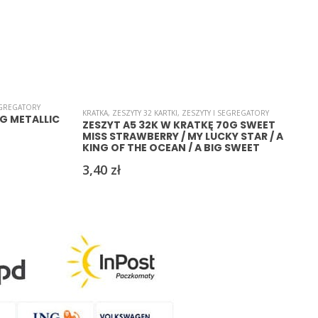
EGREGATORY
B
KRATKA
,
ZESZYTY 32 KARTKI
,
ZESZYTY I SEGREGATORY
0G METALLIC
ZESZYT A5 32K W KRATKĘ 70G SWEET
MISS STRAWBERRY / MY LUCKY STAR / A
KING OF THE OCEAN / A BIG SWEET
HEART
3,40
zł