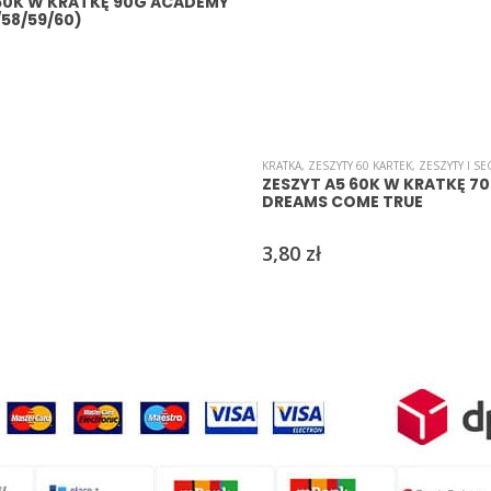
 60K W KRATKĘ 90G ACADEMY
/58/59/60)
KRATKA
,
ZESZYTY 60 KARTEK
,
ZESZYTY I S
ZESZYT A5 60K W KRATKĘ 7
DREAMS COME TRUE
3,80
zł