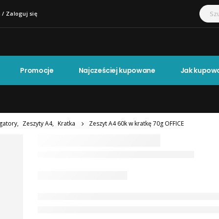
 / Zaloguj się
Promocje
Najcześciej kupowane
Jak kupow
egatory
,
Zeszyty A4
,
Kratka
Zeszyt A4 60k w kratkę 70g OFFICE