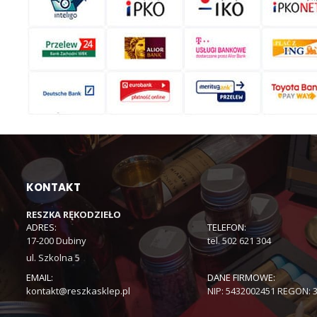
KONTAKT
RESZKA RĘKODZIEŁO
ADRES:
TELEFON:
17-200 Dubiny
tel. 502 621 304
ul. Szkolna 5
EMAIL:
DANE FIRMOWE:
kontakt@reszkasklep.pl
NIP: 5432002451 REGON: 