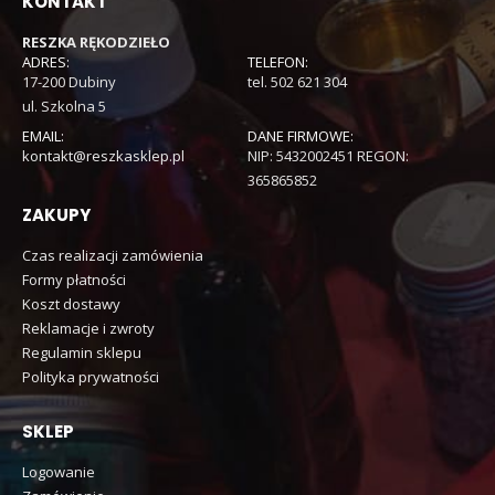
KONTAKT
RESZKA RĘKODZIEŁO
ADRES:
TELEFON:
17-200 Dubiny
tel. 502 621 304
ul. Szkolna 5
EMAIL:
DANE FIRMOWE:
kontakt@reszkasklep.pl
NIP: 5432002451 REGON:
365865852
ZAKUPY
Czas realizacji zamówienia
Formy płatności
Koszt dostawy
Reklamacje i zwroty
Regulamin sklepu
Polityka prywatności
SKLEP
Logowanie