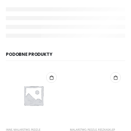
PODOBNE PRODUKTY
INNE
,
MALARSTWO
,
PĘDZLE
MALARSTWO
,
PĘDZLE
,
RESZKASKLEP