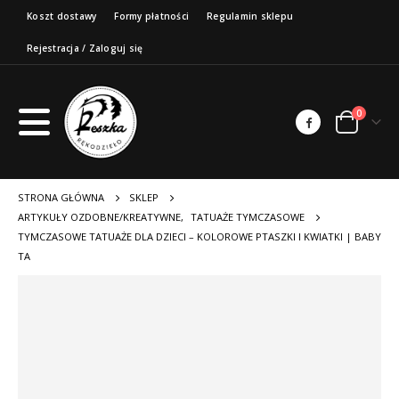
Koszt dostawy
Formy płatności
Regulamin sklepu
Rejestracja / Zaloguj się
0
STRONA GŁÓWNA
SKLEP
ARTYKUŁY OZDOBNE/KREATYWNE
,
TATUAŻE TYMCZASOWE
TYMCZASOWE TATUAŻE DLA DZIECI – KOLOROWE PTASZKI I KWIATKI | BABY
TA