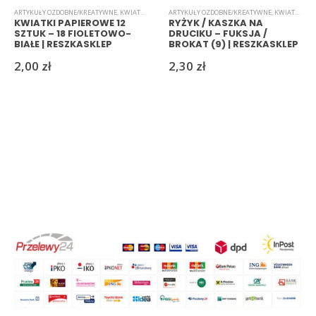
ARTYKUŁY OZDOBNE/KREATYWNE
,
KWIATKI
,
PAPIEROWE
ARTYKUŁY OZDOBNE/KREATYWNE
,
KWIATKI
,
RYŻ
KWIATKI PAPIEROWE 12
RYŻYK / KASZKA NA
SZTUK – 18 FIOLETOWO-
DRUCIKU – FUKSJA /
BIAŁE | RESZKASKLEP
BROKAT (9) | RESZKASKLEP
2,00
zł
2,30
zł