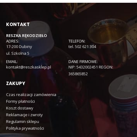
KONTAKT
RESZKA RĘKODZIEŁO
ADRES:
TELEFON:
17-200 Dubiny
tel. 502 621 304
ul. Szkolna 5
EMAIL:
DANE FIRMOWE:
kontakt@reszkasklep.pl
NIP: 5432002451 REGON:
365865852
ZAKUPY
Czas realizacji zamówienia
Formy płatności
Koszt dostawy
Reklamacje i zwroty
Regulamin sklepu
Polityka prywatności