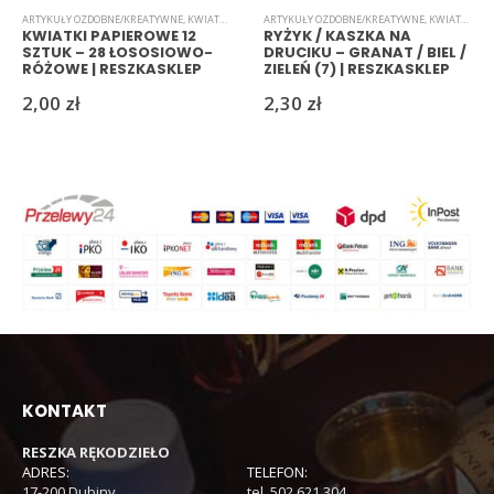
ARTYKUŁY OZDOBNE/KREATYWNE
,
KWIATKI
,
PAPIEROWE
ARTYKUŁY OZDOBNE/KREATYWNE
,
KWIATKI
,
RYŻ
KWIATKI PAPIEROWE 12
RYŻYK / KASZKA NA
SZTUK – 28 ŁOSOSIOWO-
DRUCIKU – GRANAT / BIEL /
RÓŻOWE | RESZKASKLEP
ZIELEŃ (7) | RESZKASKLEP
2,00
zł
2,30
zł
KONTAKT
RESZKA RĘKODZIEŁO
ADRES:
TELEFON:
17-200 Dubiny
tel. 502 621 304