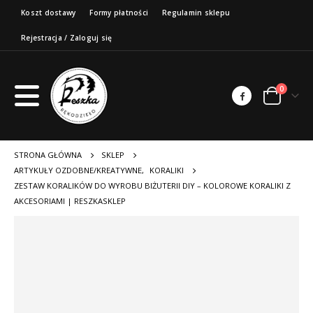
Koszt dostawy
Formy płatności
Regulamin sklepu
Rejestracja / Zaloguj się
0
STRONA GŁÓWNA
SKLEP
ARTYKUŁY OZDOBNE/KREATYWNE
,
KORALIKI
ZESTAW KORALIKÓW DO WYROBU BIŻUTERII DIY – KOLOROWE KORALIKI Z
AKCESORIAMI | RESZKASKLEP