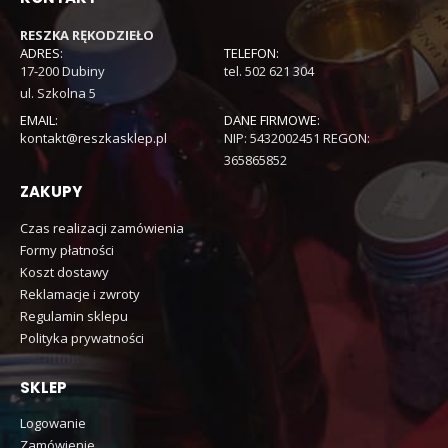
RESZKA RĘKODZIEŁO
ADRES:
TELEFON:
17-200 Dubiny
tel. 502 621 304
ul. Szkolna 5
EMAIL:
DANE FIRMOWE:
kontakt@reszkasklep.pl
NIP: 5432002451 REGON:
365865852
ZAKUPY
Czas realizacji zamówienia
Formy płatności
Koszt dostawy
Reklamacje i zwroty
Regulamin sklepu
Polityka prywatności
SKLEP
Logowanie
Zamówienie