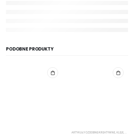
PODOBNE PRODUKTY
ARTYKUŁY OZDOBNE/KREATYWNE
,
KLEJE, TAŚMY