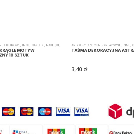
NE I BIUROWE
NAKLEJKI
,
SAMOPRZYLEPNE
,
INNE
,
NAKLEJKI
,
ŚWIĘTA/UROCZYSTOŚCI/PARTY
,
NAKLEJKI
,
NAKLEJKI
ARTYKUŁY OZDOBNE/KREATYWNE
,
SAMOPRZYLEPNE
,
ŚWIĘTA/UROCZYSTOŚ
,
INNE
,
K
OKRĄGŁE MOTYW
TAŚMA DEKORACYJNA ASTR
ZNY 10 SZTUK
3,40
zł