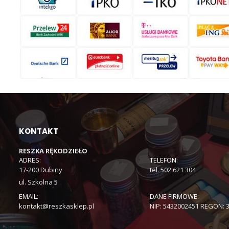
KONTAKT
RESZKA RĘKODZIEŁO
ADRES:
TELEFON:
17-200 Dubiny
tel. 502 621 304
ul. Szkolna 5
EMAIL:
DANE FIRMOWE:
kontakt@reszkasklep.pl
NIP: 5432002451 REGON: 