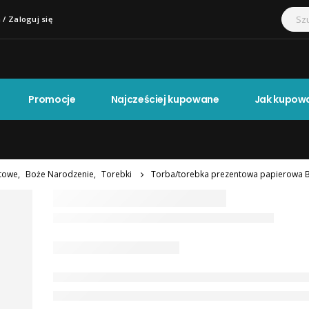
 / Zaloguj się
Promocje
Najcześciej kupowane
Jak kupow
ntowe
,
Boże Narodzenie
,
Torebki
Torba/torebka prezentowa papierowa B