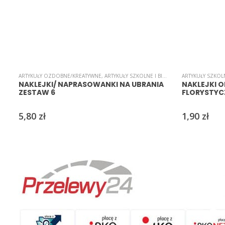
ARTYKUŁY OZDOBNE/KREATYWNE
,
ARTYKUŁY SZKOLNE I BIUROWE
,
ARTYKUŁY SZKOL
INNE
,
NAKLEJKI
,
NAKLEJKI/ NAPRASOWANKI NA UBRANIA
NAKLEJKI 
ZESTAW 6
FLORYSTYC
5,80
zł
1,90
zł