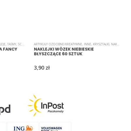
CI/PARTY
LEJE, TAŚMY
,
SCRAPBOOKING
ARTYKUŁY OZDOBNE/KREATYWNE
,
ŚWIĘTA/UROCZYSTOŚCI/PARTY
,
INNE
,
TAŚMY OZDOBNE
,
KRYSZTAŁKI
,
NAKLEJKI
,
NAK
A
A FANCY
NAKLEJKI WÓZEK NIEBIESKIE
BŁYSZCZĄCE 60 SZTUK
3,90
zł