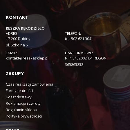
KONTAKT
RESZKA RĘKODZIEŁO
ADRES:
TELEFON:
17-200 Dubiny
tel. 502 621 304
ul. Szkolna 5
EMAIL:
DANE FIRMOWE:
kontakt@reszkasklep.pl
NIP: 5432002451 REGON:
365865852
ZAKUPY
Czas realizacji zamówienia
Formy płatności
Koszt dostawy
Reklamacje i zwroty
Regulamin sklepu
Polityka prywatności