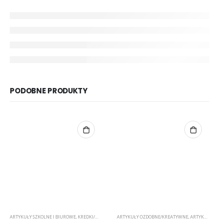
PODOBNE PRODUKTY
ARTYKUŁY SZKOLNE I BIUROWE
,
KREDKI/MARKERY/PISAKI
ARTYKUŁY OZDOBNE/KREATYWNE
,
ARTYKUŁY SZKOLNE I BIUROWE