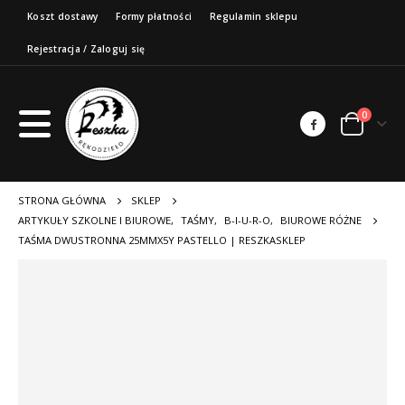
Koszt dostawy
Formy płatności
Regulamin sklepu
Rejestracja / Zaloguj się
0
STRONA GŁÓWNA
SKLEP
ARTYKUŁY SZKOLNE I BIUROWE
,
TAŚMY
,
B-I-U-R-O
,
BIUROWE RÓŻNE
TAŚMA DWUSTRONNA 25MMX5Y PASTELLO | RESZKASKLEP