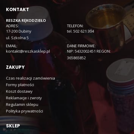
KONTAKT
RESZKA RĘKODZIEŁO
ADRES:
TELEFON:
17-200 Dubiny
tel. 502 621 304
ul. Szkolna 5
EMAIL:
DANE FIRMOWE:
kontakt@reszkasklep.pl
NIP: 5432002451 REGON:
365865852
ZAKUPY
Czas realizacji zamówienia
Formy płatności
Koszt dostawy
Reklamacje i zwroty
Regulamin sklepu
Polityka prywatności
SKLEP