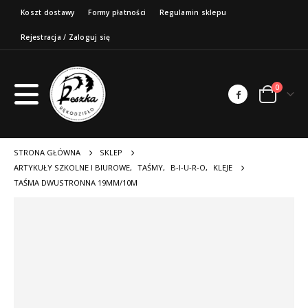
Koszt dostawy
Formy płatności
Regulamin sklepu
Rejestracja / Zaloguj się
0
STRONA GŁÓWNA
SKLEP
ARTYKUŁY SZKOLNE I BIUROWE
,
TAŚMY
,
B-I-U-R-O
,
KLEJE
TAŚMA DWUSTRONNA 19MM/10M