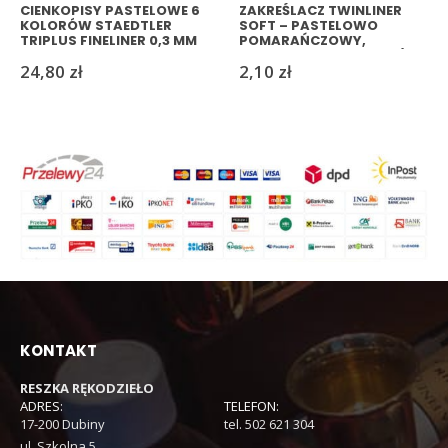
CIENKOPISY PASTELOWE 6
ZAKREŚLACZ TWINLINER
KOLORÓW STAEDTLER
SOFT – PASTELOWO
TRIPLUS FINELINER 0,3 MM
POMARAŃCZOWY,
DWUSTRONNY, 0,7 MM / 4
24,80
zł
2,10
zł
MM
KONTAKT
RESZKA RĘKODZIEŁO
ADRES:
TELEFON:
17-200 Dubiny
tel. 502 621 304
ul. Szkolna 5