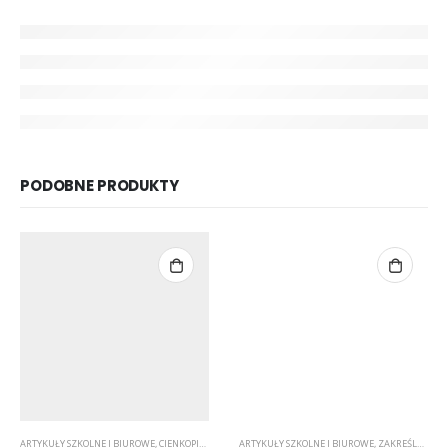
PODOBNE PRODUKTY
ARTYKUŁY SZKOLNE I BIUROWE
,
CIENKOPISY
,
PASTELOWE
ARTYKUŁY SZKOLNE I BIUROWE
,
ZAKREŚLACZE