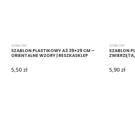
SZABLONY
SZABLONY
SZABLON PLASTIKOWY A3 39×29 CM –
SZABLON P
ORIENTALNE WZORY | RESZKASKLEP
ZWIERZĘTA,
5,50
zł
5,90
zł