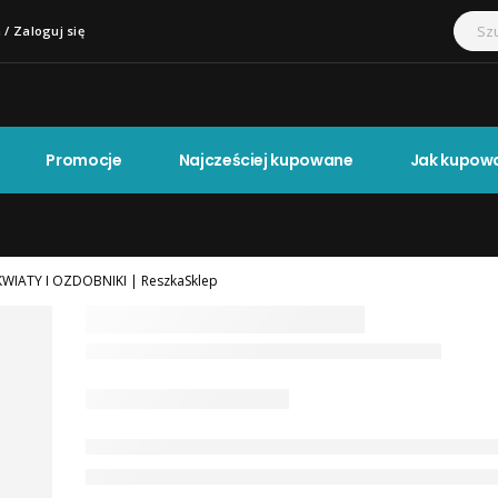
 / Zaloguj się
Promocje
Najcześciej kupowane
Jak kupow
WIATY I OZDOBNIKI | ReszkaSklep