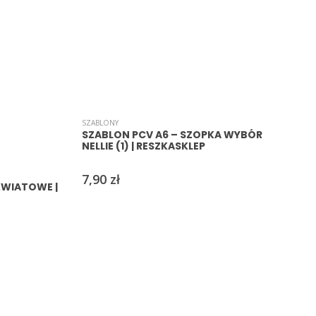
S
SZABLONY
SZABLON PCV A6 – SZOPKA WYBÓR
NELLIE (1) | RESZKASKLEP
7,90
zł
 KWIATOWE |