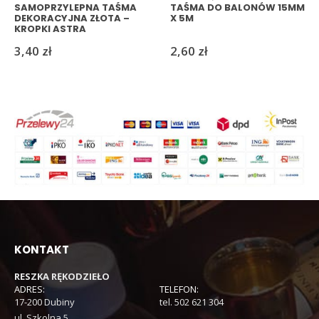
SAMOPRZYLEPNA TAŚMA
TAŚMA DO BALONÓW 15MM
DEKORACYJNA ZŁOTA –
X 5M
KROPKI ASTRA
3,40
zł
2,60
zł
KONTAKT
RESZKA RĘKODZIEŁO
ADRES:
TELEFON:
17-200 Dubiny
tel. 502 621 304
ul. Szkolna 5