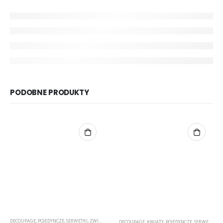
PODOBNE PRODUKTY
DECOUPAGE
,
POJEDYNCZE
,
SERWETKI
,
ZWIERZĘTA/NATURA
DECOUPAGE
,
KWIATY
,
POJEDYNCZE
,
SERWETKI