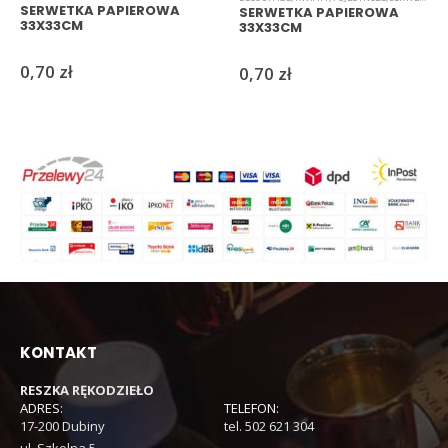
SERWETKA PAPIEROWA
SERWETKA PAPIEROWA
33X33CM
33X33CM
0,70
zł
0,70
zł
KONTAKT
RESZKA RĘKODZIEŁO
ADRES:
TELEFON:
17-200 Dubiny
tel. 502 621 304
ul. Szkolna 5