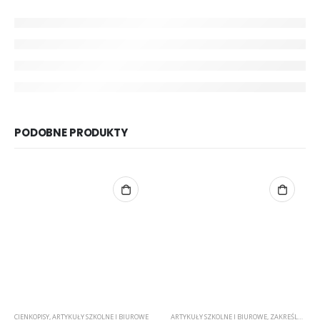
PODOBNE PRODUKTY
CIENKOPISY
,
ARTYKUŁY SZKOLNE I BIUROWE
ARTYKUŁY SZKOLNE I BIUROWE
,
ZAKREŚLACZE