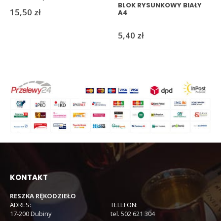
PROJEKTÓW |
BLOK RYSUNKOWY BIAŁY
15,50
zł
RESZKASKLEP
A4
5,40
zł
KONTAKT
RESZKA RĘKODZIEŁO
ADRES:
TELEFON:
17-200 Dubiny
tel. 502 621 304