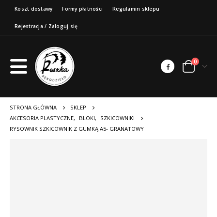
Koszt dostawy
Formy płatności
Regulamin sklepu
Rejestracja / Zaloguj się
0
STRONA GŁÓWNA
SKLEP
AKCESORIA PLASTYCZNE
,
BLOKI
,
SZKICOWNIKI
RYSOWNIK SZKICOWNIK Z GUMKĄ A5- GRANATOWY