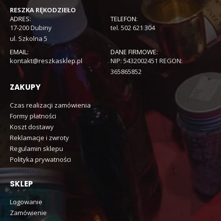
RESZKA RĘKODZIEŁO
ADRES:
TELEFON:
17-200 Dubiny
tel. 502 621 304
ul. Szkolna 5
EMAIL:
DANE FIRMOWE:
kontakt@reszkasklep.pl
NIP: 5432002451 REGON:
365865852
ZAKUPY
Czas realizacji zamówienia
Formy płatności
Koszt dostawy
Reklamacje i zwroty
Regulamin sklepu
Polityka prywatności
SKLEP
Logowanie
Zamówienie