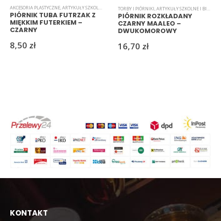
AKCESORIA PLASTYCZNE
,
ARTYKUŁY SZKOLNE I BIUROWE
,
NOWOŚCI
,
RESZKASKLEP
,
TORBY I PIÓRNIKI
TORBY I PIÓRNIKI
,
ARTYKUŁY SZKOLNE I BIUROWE
PIÓRNIK TUBA FUTRZAK Z
PIÓRNIK ROZKŁADANY
MIĘKKIM FUTERKIEM –
CZARNY MAALEO –
CZARNY
DWUKOMOROWY
ORGANIZER Z UCHWYTEM
8,50
zł
16,70
zł
KONTAKT