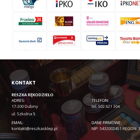
KONTAKT
RESZKA RĘKODZIEŁO
ADRES:
TELEFON:
17-200 Dubiny
tel. 502 621 304
ul. Szkolna 5
EMAIL:
DANE FIRMOWE:
kontakt@reszkasklep.pl
NIP: 5432002451 REGON: 