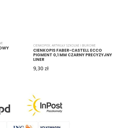
WE
A
CIENKOPISY
,
ARTYKUŁY SZKOLNE I BIUROWE
ZOWY
CIENKOPIS FABER-CASTELL ECCO
PIGMENT 0,1 MM CZARNY PRECYZYJNY
LINER
9,30
zł