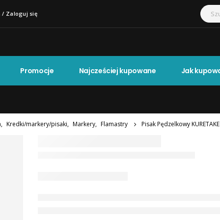
 / Zaloguj się
Promocje
Najcześciej kupowane
Jak kupow
a
,
Kredki/markery/pisaki
,
Markery
,
Flamastry
Pisak Pędzelkowy KURETAKE