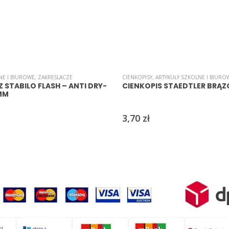
NE I BIUROWE
,
ZAKREŚLACZE
CIENKOPISY
,
ARTYKUŁY SZKOLNE I BIURO
 STABILO FLASH – ANTI DRY-
CIENKOPIS STAEDTLER BRĄ
 MM
3,70
zł