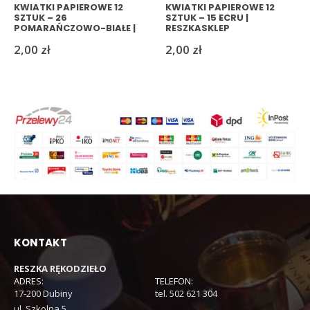
KWIATKI PAPIEROWE 12
KWIATKI PAPIEROWE 12
SZTUK – 26
SZTUK – 15 ECRU |
POMARAŃCZOWO-BIAŁE |
RESZKASKLEP
RESZKASKLEP
2,00
zł
2,00
zł
KONTAKT
RESZKA RĘKODZIEŁO
ADRES:
TELEFON:
17-200 Dubiny
tel. 502 621 304
ul. Szkolna 5