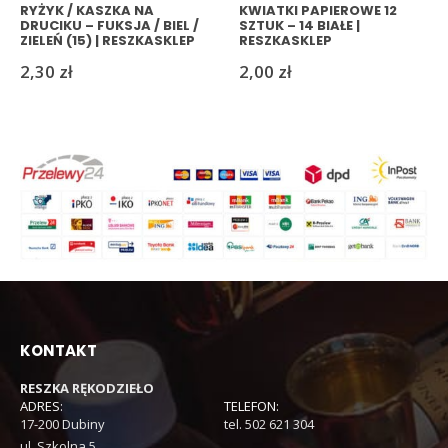
RYŻYK / KASZKA NA
KWIATKI PAPIEROWE 12
DRUCIKU – FUKSJA / BIEL /
SZTUK – 14 BIAŁE |
ZIELEŃ (15) | RESZKASKLEP
RESZKASKLEP
2,30
zł
2,00
zł
KONTAKT
RESZKA RĘKODZIEŁO
ADRES:
TELEFON:
17-200 Dubiny
tel. 502 621 304
ul. Szkolna 5