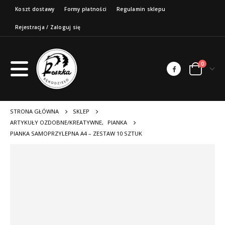
Koszt dostawy
Formy płatności
Regulamin sklepu
Rejestracja / Zaloguj się
0
STRONA GŁÓWNA
SKLEP
ARTYKUŁY OZDOBNE/KREATYWNE
,
PIANKA
PIANKA SAMOPRZYLEPNA A4 – ZESTAW 10 SZTUK