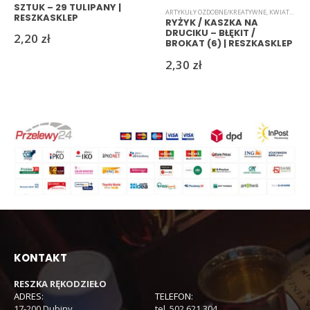
SZTUK – 29 TULIPANY |
ARTYKUŁY OZDOBNE/KREATYWNE
,
KWIATKI
,
RYŻ
RESZKASKLEP
RYŻYK / KASZKA NA
DRUCIKU – BŁĘKIT /
2,20
zł
BROKAT (6) | RESZKASKLEP
2,30
zł
KONTAKT
RESZKA RĘKODZIEŁO
ADRES:
TELEFON:
17-200 Dubiny
tel. 502 621 304