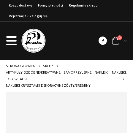
Koszt dostawy
Formy płatności
Regulamin sklepu
Rejestracja / Zaloguj się
0
STRONA GŁÓWNA
SKLEP
ARTYKUŁY OZDOBNE/KREATYWNE
,
SAMOPRZYLEPNE
,
NAKLEJKI
,
NAKLEJKI
,
KRYSZTAŁKI
NAKLEJKI KRYSZTAŁKI DEKORACYJNE ŻÓŁTY/SREBRNY