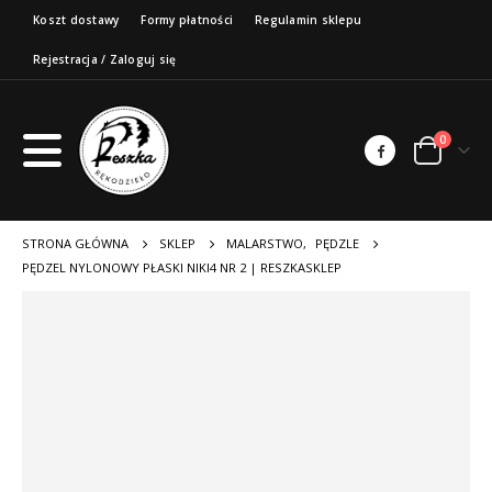
Koszt dostawy
Formy płatności
Regulamin sklepu
Rejestracja / Zaloguj się
0
STRONA GŁÓWNA
SKLEP
MALARSTWO
,
PĘDZLE
PĘDZEL NYLONOWY PŁASKI NIKI4 NR 2 | RESZKASKLEP