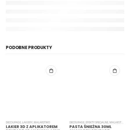
PODOBNE PRODUKTY
DECOUPAGE
,
LAKIERY
,
MALARSTWO
DECOUPAGE
,
EFEKTY SPECJALNE
,
MALARSTWO
LAKIER 3D Z APLIKATOREM
PASTA ŚNIEŻNA 30ML