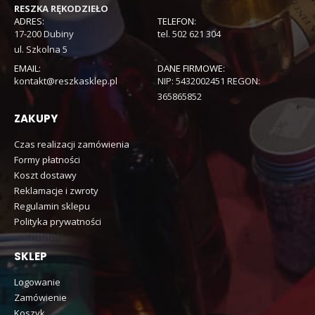
RESZKA RĘKODZIEŁO
ADRES:
TELEFON:
17-200 Dubiny
tel. 502 621 304
ul. Szkolna 5
EMAIL:
DANE FIRMOWE:
kontakt@reszkasklep.pl
NIP: 5432002451 REGON:
365865852
ZAKUPY
Czas realizacji zamówienia
Formy płatności
Koszt dostawy
Reklamacje i zwroty
Regulamin sklepu
Polityka prywatności
SKLEP
Logowanie
Zamówienie
Koszyk