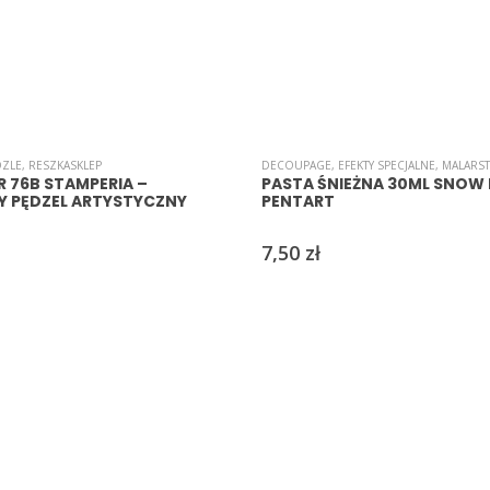
DZLE
,
RESZKASKLEP
DECOUPAGE
,
EFEKTY SPECJALNE
,
MALARS
R 76B STAMPERIA –
PASTA ŚNIEŻNA 30ML SNOW 
Y PĘDZEL ARTYSTYCZNY
PENTART
7,50
zł