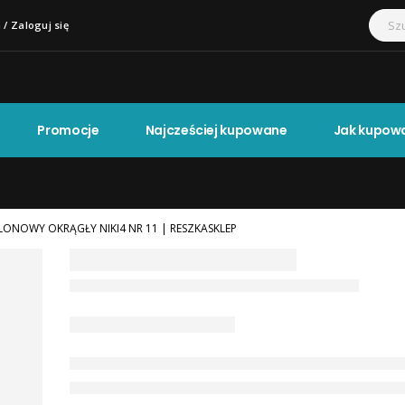
 / Zaloguj się
Promocje
Najcześciej kupowane
Jak kupow
LONOWY OKRĄGŁY NIKI4 NR 11 | RESZKASKLEP