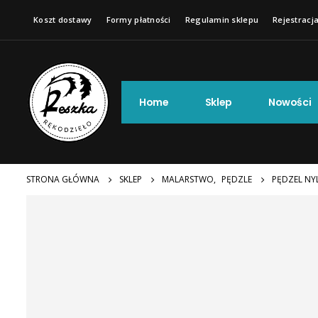
Koszt dostawy
Formy płatności
Regulamin sklepu
Rejestracja
Home
Sklep
Nowości
STRONA GŁÓWNA
SKLEP
MALARSTWO
,
PĘDZLE
PĘDZEL NY