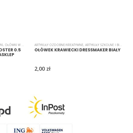
KI
,
OŁÓWKI W OBUDOWIE
ARTYKUŁY OZDOBNE/KREATYWNE
,
ARTYKUŁY SZKOLNE I BIUROWE
,
ARTYKUŁY SZKOLNE I BIUROWE
,
OŁÓWKI
,
O
STER 0.5
OŁÓWEK KRAWIECKI DRESSMAKER BIAŁY
ASKLEP
2,00
zł