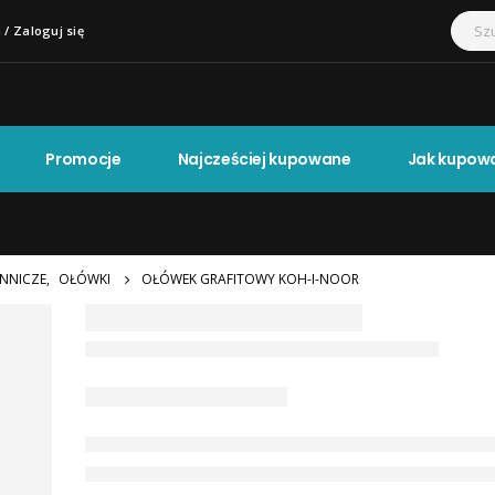
 / Zaloguj się
Promocje
Najcześciej kupowane
Jak kupow
ENNICZE
,
OŁÓWKI
OŁÓWEK GRAFITOWY KOH-I-NOOR