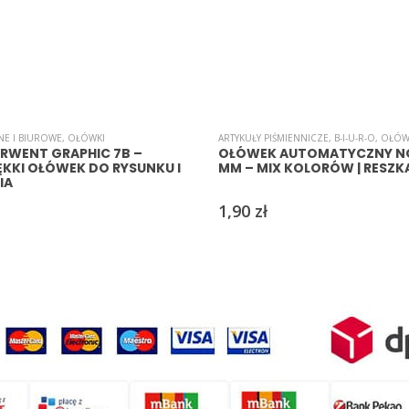
NE I BIUROWE
WKI
,
OŁÓWKI
ARTYKUŁY PIŚMIENNICZE
,
B-I-U-R-O
,
OŁÓW
RWENT GRAPHIC 7B –
OŁÓWEK AUTOMATYCZNY NO
ĘKKI OŁÓWEK DO RYSUNKU I
MM – MIX KOLORÓW | RESZK
IA
1,90
zł