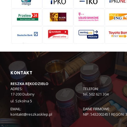
KONTAKT
RESZKA RĘKODZIEŁO
ADRES:
TELEFON:
17-200 Dubiny
tel. 502 621 304
ul. Szkolna 5
EMAIL:
DANE FIRMOWE:
kontakt@reszkasklep.pl
NIP: 5432002451 REGON: 