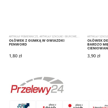
ARTYKUŁY PIŚMIENNICZE
,
ARTYKUŁY SZKOLNE I BIUROWE
,
B-I-U-R-O
ARTYKUŁY SZKOL
,
OŁÓWKI
,
OŁÓ
OŁÓWEK Z GUMKĄ W GWIAZDKI
OŁÓWEK DE
PENWORD
BARDZO MI
CIENIOWAN
1,80
zł
3,90
zł