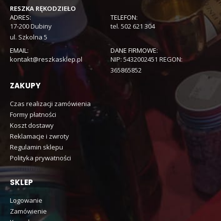
RESZKA RĘKODZIEŁO
ADRES:
TELEFON:
17-200 Dubiny
tel. 502 621 304
ul. Szkolna 5
EMAIL:
DANE FIRMOWE:
kontakt@reszkasklep.pl
NIP: 5432002451 REGON:
365865852
ZAKUPY
Czas realizacji zamówienia
Formy płatności
Koszt dostawy
Reklamacje i zwroty
Regulamin sklepu
Polityka prywatności
SKLEP
Logowanie
Zamówienie