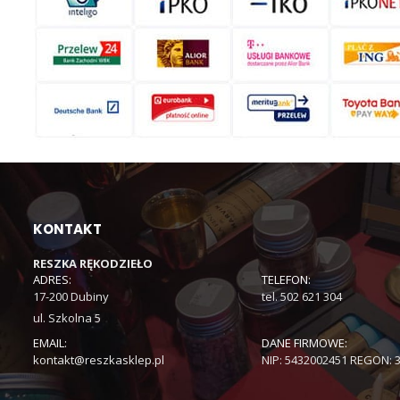
KONTAKT
RESZKA RĘKODZIEŁO
ADRES:
TELEFON:
17-200 Dubiny
tel. 502 621 304
ul. Szkolna 5
EMAIL:
DANE FIRMOWE:
kontakt@reszkasklep.pl
NIP: 5432002451 REGON: 