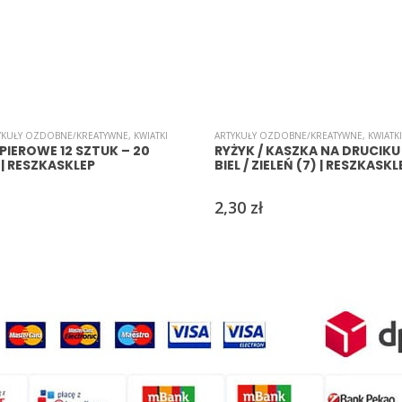
YKUŁY OZDOBNE/KREATYWNE
,
KWIATKI
ARTYKUŁY OZDOBNE/KREATYWNE
,
KWIATKI
PIEROWE 12 SZTUK – 20
RYŻYK / KASZKA NA DRUCIKU
| RESZKASKLEP
BIEL / ZIELEŃ (7) | RESZKASKL
2,30
zł