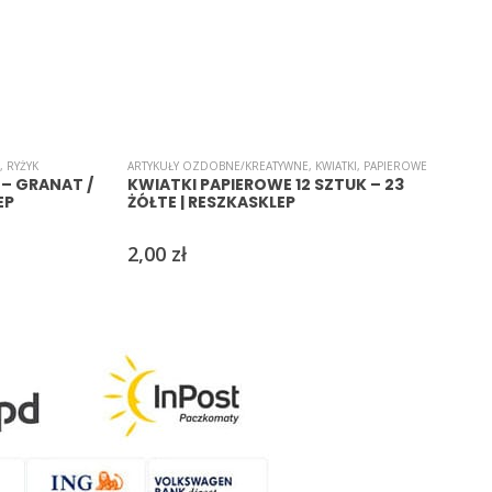
,
RYŻYK
ARTYKUŁY OZDOBNE/KREATYWNE
,
KWIATKI
,
PAPIEROWE
A
 – GRANAT /
KWIATKI PAPIEROWE 12 SZTUK – 23
EP
ŻÓŁTE | RESZKASKLEP
2,00
zł