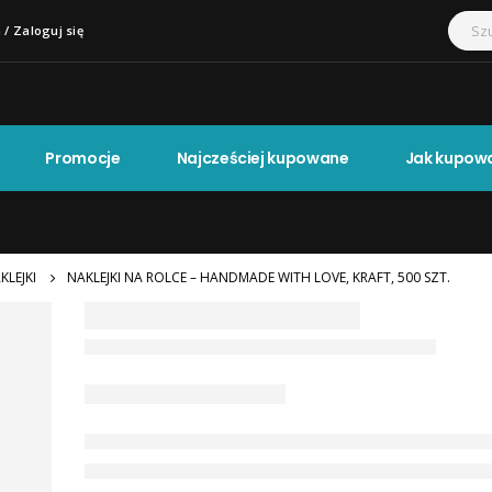
 / Zaloguj się
Promocje
Najcześciej kupowane
Jak kupow
KLEJKI
NAKLEJKI NA ROLCE – HANDMADE WITH LOVE, KRAFT, 500 SZT.