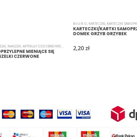
B-I-U-R-O
,
KARTECZKI
,
KARTECZKI SAMOPR
KARTECZKI/KARTKI SAMOPR
DOMEK GRZYB GRZYBEK
EJKI
,
NAKLEJKI
,
ARTYKUŁY OZDOBNE/KREATYWNE
,
SAMOPRZYLEPNE
2,20
zł
PRZYLEPNE MIENIĄCE SIĘ
SZELKI CZERWONE