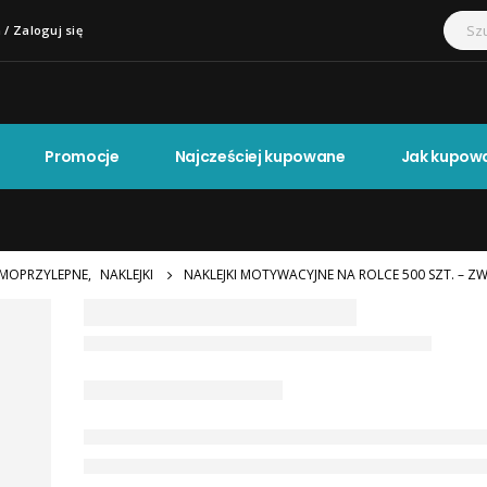
 / Zaloguj się
Promocje
Najcześciej kupowane
Jak kupow
MOPRZYLEPNE
,
NAKLEJKI
NAKLEJKI MOTYWACYJNE NA ROLCE 500 SZT. – ZWI