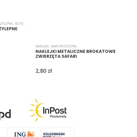
ZYLEPNE
,
NOTESY/KARTECZKI
,
PAPIER
,
ARTYKUŁY OZDOBNE/KREATYWNE
,
SAMOPRZYLEPNE
ZYLEPNE
NAKLEJKI
,
SAMOPRZYLEPNE
N
NAKLEJKI METALICZNE BROKATOWE
ZWIERZĘTA SAFARI
2,80
zł