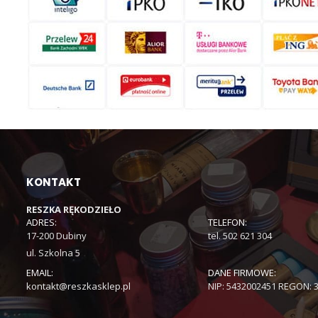
KONTAKT
RESZKA RĘKODZIEŁO
ADRES:
TELEFON:
17-200 Dubiny
tel. 502 621 304
ul. Szkolna 5
EMAIL:
DANE FIRMOWE:
kontakt@reszkasklep.pl
NIP: 5432002451 REGON: 