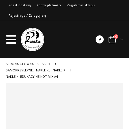
Koszt dostawy
Formy płatności
Regulamin sklepu
Rejestracja / Zaloguj się
0
STRONA GŁÓWNA
SKLEP
SAMOPRZYLEPNE
,
NAKLEJKI
,
NAKLEJKI
NAKLEJKI EDUKACYJNE KOT MIX A4