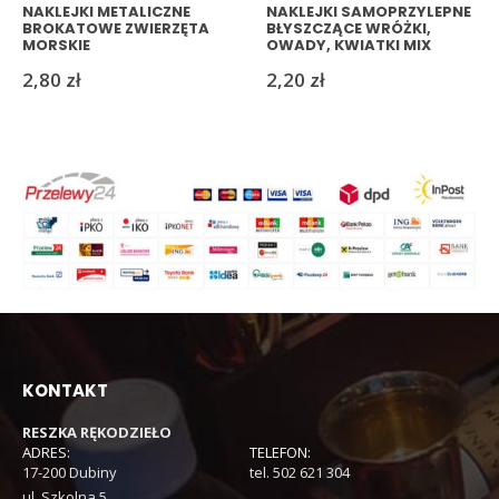
NAKLEJKI METALICZNE
NAKLEJKI SAMOPRZYLEPNE
BROKATOWE ZWIERZĘTA
BŁYSZCZĄCE WRÓŻKI,
MORSKIE
OWADY, KWIATKI MIX
2,80
zł
2,20
zł
KONTAKT
RESZKA RĘKODZIEŁO
ADRES:
TELEFON:
17-200 Dubiny
tel. 502 621 304
ul. Szkolna 5