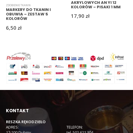
AKRYLOWYCH AN YI 12
ZDOBIENIE TKANIN
KOLORÓW – PISAKI 1 MM
MARKERY DO TKANIN I
DO TKANIN, SZKŁA I
OBUWIA – ZESTAW 5
17,90
zł
DREWNA
KOLORÓW
6,50
zł
KONTAKT
RESZKA RĘKODZIEŁO
ADRES:
TELEFON:
17-200 Dubiny
tel. 502 621 304