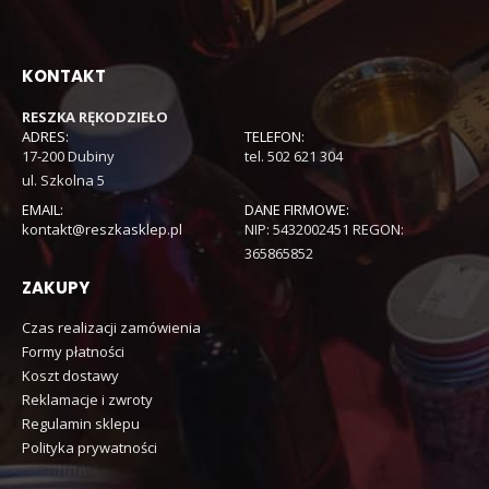
KONTAKT
RESZKA RĘKODZIEŁO
ADRES:
TELEFON:
17-200 Dubiny
tel. 502 621 304
ul. Szkolna 5
EMAIL:
DANE FIRMOWE:
kontakt@reszkasklep.pl
NIP: 5432002451 REGON:
365865852
ZAKUPY
Czas realizacji zamówienia
Formy płatności
Koszt dostawy
Reklamacje i zwroty
Regulamin sklepu
Polityka prywatności