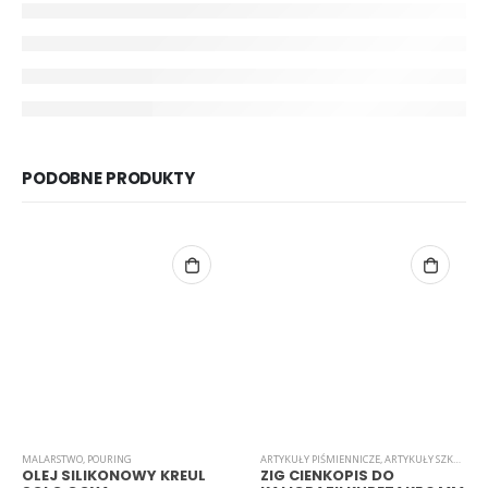
PODOBNE PRODUKTY
MALARSTWO
,
POURING
ARTYKUŁY PIŚMIENNICZE
,
ARTYKUŁY SZKOLNE I BIUROWE
OLEJ SILIKONOWY KREUL
ZIG CIENKOPIS DO