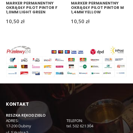
MARKER PERMANENTNY
MARKER PERMANENTNY
OKRĄGŁY PILOT PINTOR F
OKRĄGŁY PILOT PINTOR M
1,0MM LIGHT GREEN
1,4MM YELLOW
10,50
zł
10,50
zł
KONTAKT
RESZKA RĘKODZIEŁO
ADRES:
TELEFON:
17-200 Dubiny
tel. 502 621 304
ul. Szkolna 5