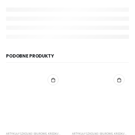
PODOBNE PRODUKTY
ARTYKUŁY SZKOLNE I BIUROWE
,
KREDKI/MARKERY/PISAKI
ARTYKUŁY SZKOLNE I BIUROWE
,
ZDOBIENIE TKANIN
,
KREDKI/MARKERY/PISAKI