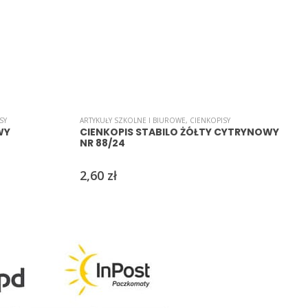
SY
ARTYKUŁY SZKOLNE I BIUROWE
,
CIENKOPISY
A
WY
CIENKOPIS STABILO ŻÓŁTY CYTRYNOWY
NR 88/24
2,60
zł