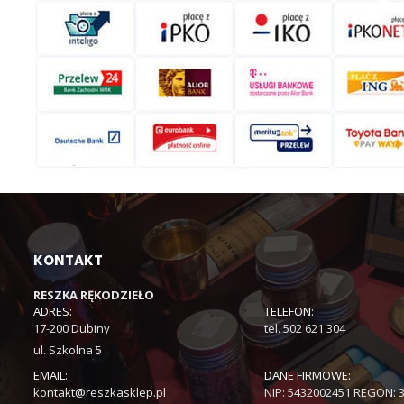
KONTAKT
RESZKA RĘKODZIEŁO
ADRES:
TELEFON:
17-200 Dubiny
tel. 502 621 304
ul. Szkolna 5
EMAIL:
DANE FIRMOWE:
kontakt@reszkasklep.pl
NIP: 5432002451 REGON: 