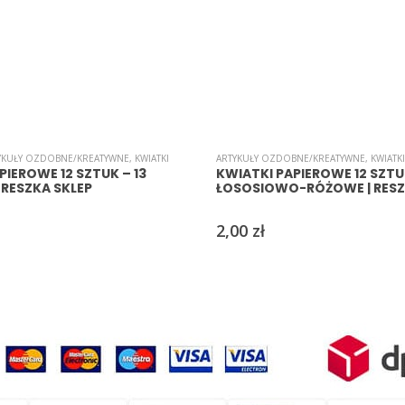
YKUŁY OZDOBNE/KREATYWNE
,
KWIATKI
ARTYKUŁY OZDOBNE/KREATYWNE
,
KWIATKI
PIEROWE 12 SZTUK – 13
KWIATKI PAPIEROWE 12 SZTU
RESZKA SKLEP
ŁOSOSIOWO-RÓŻOWE | RESZ
2,00
zł