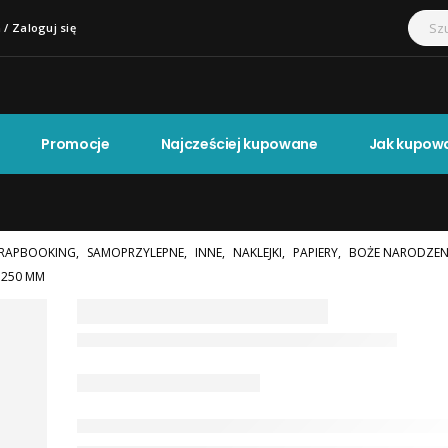
 / Zaloguj się
Promocje
Najcześciej kupowane
Jak kupow
RAPBOOKING
,
SAMOPRZYLEPNE
,
INNE
,
NAKLEJKI
,
PAPIERY
,
BOŻE NARODZEN
×250 MM