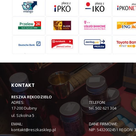
KONTAKT
RESZKA RĘKODZIEŁO
ADRES:
TELEFON:
17-200 Dubiny
tel. 502 621 304
ul. Szkolna 5
EMAIL:
DANE FIRMOWE:
kontakt@reszkasklep.pl
NIP: 5432002451 REGON: 