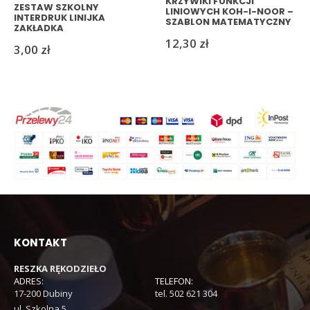
KRZYWIKI FUNKCJI
ZESTAW SZKOLNY
LINIOWYCH KOH-I-NOOR –
INTERDRUK LINIJKA
SZABLON MATEMATYCZNY
ZAKŁADKA
12,30
zł
3,00
zł
KONTAKT
RESZKA RĘKODZIEŁO
ADRES:
TELEFON:
17-200 Dubiny
tel. 502 621 304
ul. Szkolna 5