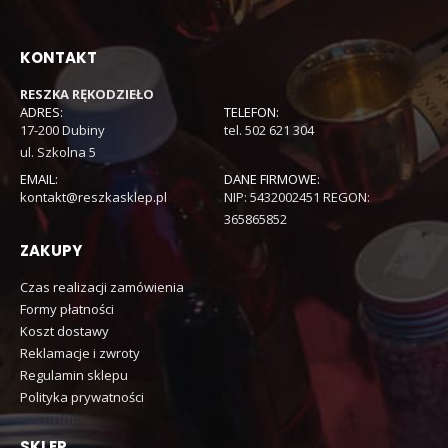
KONTAKT
RESZKA RĘKODZIEŁO
ADRES:
TELEFON:
17-200 Dubiny
tel. 502 621 304
ul. Szkolna 5
EMAIL:
DANE FIRMOWE:
kontakt@reszkasklep.pl
NIP: 5432002451 REGON:
365865852
ZAKUPY
Czas realizacji zamówienia
Formy płatności
Koszt dostawy
Reklamacje i zwroty
Regulamin sklepu
Polityka prywatności
SKLEP