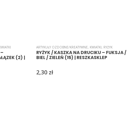
KWIATKI
ARTYKUŁY OZDOBNE/KREATYWNE
,
KWIATKI
,
RYŻYK
A
 –
RYŻYK / KASZKA NA DRUCIKU – FUKSJA /
ĄZEK (2) |
BIEL / ZIELEŃ (15) | RESZKASKLEP
2,30
zł