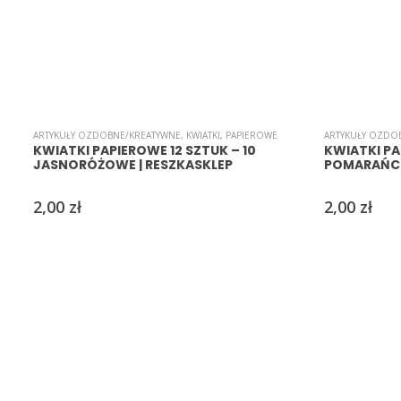
ARTYKUŁY OZDOBNE/KREATYWNE
,
KWIATKI
,
PAPIEROWE
ARTYKUŁY OZDO
KWIATKI PAPIEROWE 12 SZTUK – 10
KWIATKI PA
JASNORÓŻOWE | RESZKASKLEP
POMARAŃCZ
2,00
zł
2,00
zł