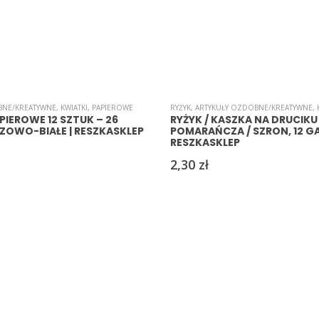
BNE/KREATYWNE
,
KWIATKI
,
PAPIEROWE
RYŻYK
,
ARTYKUŁY OZDOBNE/KREATYWNE
,
PIEROWE 12 SZTUK – 26
RYŻYK / KASZKA NA DRUCIKU
OWO-BIAŁE | RESZKASKLEP
POMARAŃCZA / SZRON, 12 GAŁ
RESZKASKLEP
2,30
zł