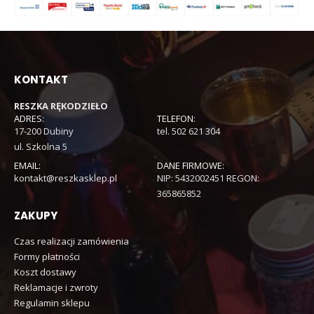
KONTAKT
RESZKA RĘKODZIEŁO
ADRES:
TELEFON:
17-200 Dubiny
tel. 502 621 304
ul. Szkolna 5
EMAIL:
DANE FIRMOWE:
kontakt@reszkasklep.pl
NIP: 5432002451 REGON:
365865852
ZAKUPY
Czas realizacji zamówienia
Formy płatności
Koszt dostawy
Reklamacje i zwroty
Regulamin sklepu