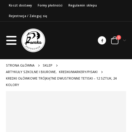
Koszt dostawy
Formy płatności
Regulamin sklepu
Rejestracja / Zaloguj się
0
STRONA GŁÓWNA
SKLEP
ARTYKUŁY SZKOLNE I BIUROWE
,
KREDKI/MARKERY/PISAKI
KREDKI OŁÓWKOWE TRÓJKĄTNE DWUSTRONNE TETISKI – 12 SZTUK, 24
KOLORY