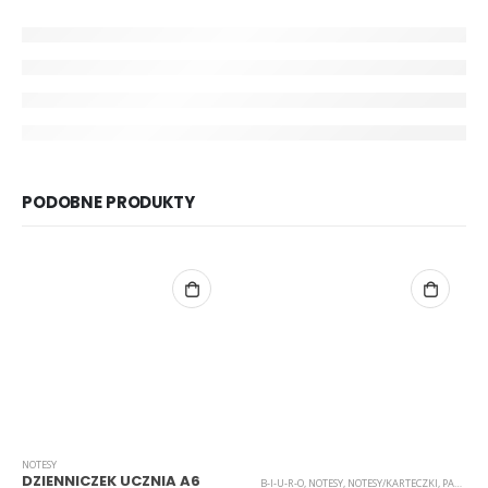
PODOBNE PRODUKTY
NOTESY
DZIENNICZEK UCZNIA A6
B-I-U-R-O
,
NOTESY
,
NOTESY/KARTECZKI
,
PAPIER