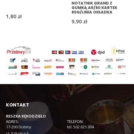
NOTATNIK GRAND Z
GUMKĄ A5/80 KARTEK
80G/LINIA OKŁADKA
1,80
zł
GRANAT
9,90
zł
KONTAKT
RESZKA RĘKODZIEŁO
ADRES:
TELEFON:
17-200 Dubiny
tel. 502 621 304
ul. Szkolna 5