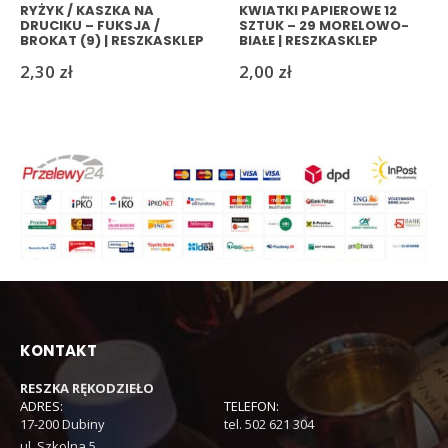
RYŻYK / KASZKA NA
KWIATKI PAPIEROWE 12
DRUCIKU – FUKSJA /
SZTUK – 29 MORELOWO-
BROKAT (9) | RESZKASKLEP
BIAŁE | RESZKASKLEP
2,30
zł
2,00
zł
KONTAKT
RESZKA RĘKODZIEŁO
ADRES:
TELEFON:
17-200 Dubiny
tel. 502 621 304
ul. Szkolna 5