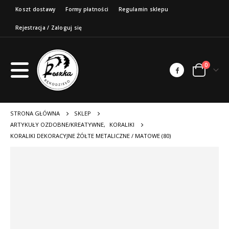
Koszt dostawy
Formy płatności
Regulamin sklepu
Rejestracja / Zaloguj się
0
STRONA GŁÓWNA
SKLEP
ARTYKUŁY OZDOBNE/KREATYWNE
,
KORALIKI
KORALIKI DEKORACYJNE ŻÓŁTE METALICZNE / MATOWE (80)