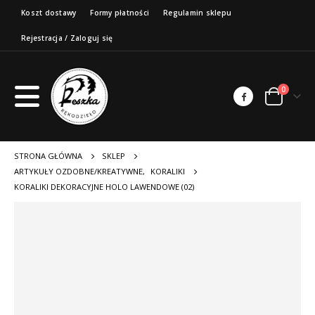
Koszt dostawy
Formy płatności
Regulamin sklepu
Rejestracja / Zaloguj się
0
STRONA GŁÓWNA
SKLEP
ARTYKUŁY OZDOBNE/KREATYWNE
,
KORALIKI
KORALIKI DEKORACYJNE HOLO LAWENDOWE (02)