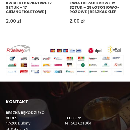
KWIATKI PAPIEROWE 12
KWIATKI PAPIEROWE 12
SZTUK – 17
SZTUK – 28 ŁOSOSIOWO-
CIEMNOFIOLETOWE |
RÓŻOWE | RESZKASKLEP
RESZKASKLEP
2,00
zł
2,00
zł
KONTAKT
RESZKA RĘKODZIEŁO
ADRES:
TELEFON:
17-200 Dubiny
tel. 502 621 304
ul. Szkolna 5